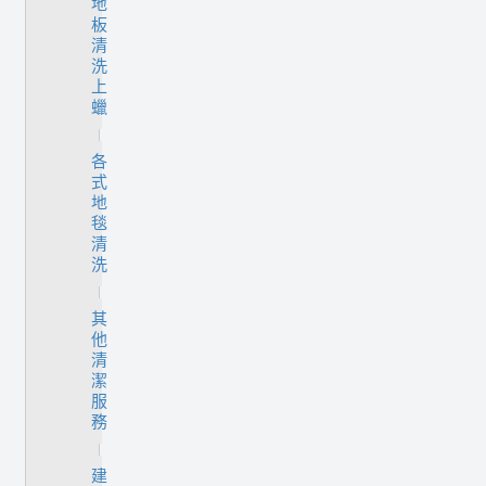
地
板
清
洗
上
蠟
各
式
地
毯
清
洗
其
他
清
潔
服
務
建