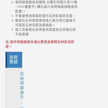
使用適當器具及藥劑,以鑽石研磨片從50番
~3000番整平( 鑽石磨片依現場磨損程度而
配置)。
平整後使用研磨粉提升石材彩度與亮度。
最後在石材表面使用晶化氟化鈣打磨後方
可提高石材亮度及磨損度。
施工完後使石材表面亮度提高且保護石材
不易磨損
註:施作時間與程序須以費用及實際石材狀況而
定。
業務
實績
石
材
研
磨
晶
化